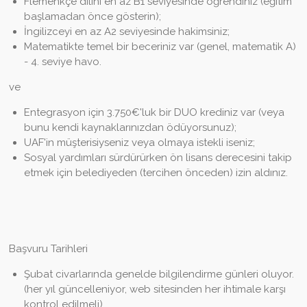
Flemenkçe dilini en az B1 seviyesinde öğrendiniz (eğitim
başlamadan önce gösterin);
İngilizceyi en az A2 seviyesinde hakimsiniz;
Matematikte temel bir beceriniz var (genel, matematik A)
- 4. seviye havo.
ve
Entegrasyon için 3.750€'luk bir DUO krediniz var (veya
bunu kendi kaynaklarınızdan ödüyorsunuz);
UAF'in müşterisiyseniz veya olmaya istekli iseniz;
Sosyal yardımları sürdürürken ön lisans derecesini takip
etmek için belediyeden (tercihen önceden) izin aldınız.
Başvuru Tarihleri
Şubat civarlarında genelde bilgilendirme günleri oluyor.
(her yıl güncelleniyor, web sitesinden her ihtimale karşı
kontrol edilmeli)