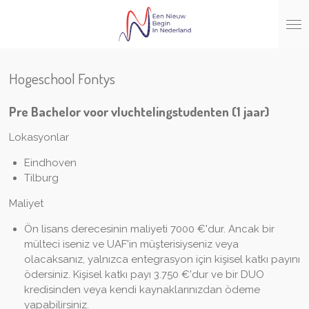
Ga
direct
naar
de
hoofdinhoud
Hogeschool Fontys
Pre Bachelor voor vluchtelingstudenten (1 jaar)
Lokasyonlar
Eindhoven
Tilburg
Maliyet
Ön lisans derecesinin maliyeti 7000 €'dur. Ancak bir
mülteci iseniz ve UAF'in müşterisiyseniz veya
olacaksanız, yalnızca entegrasyon için kişisel katkı payını
ödersiniz. Kişisel katkı payı 3.750 €'dur ve bir DUO
kredisinden veya kendi kaynaklarınızdan ödeme
yapabilirsiniz.